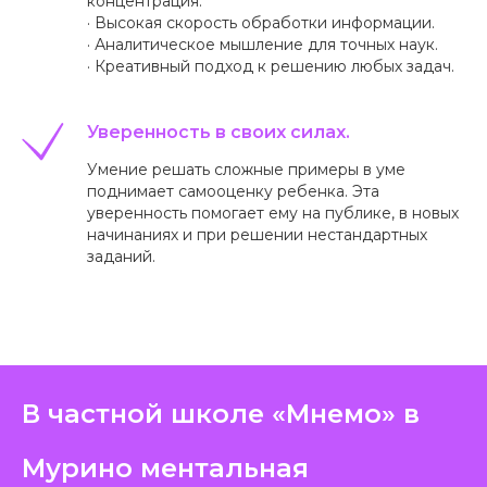
концентрация.
· Высокая скорость обработки информации.
· Аналитическое мышление для точных наук.
· Креативный подход к решению любых задач.
Наши педагоги
работают с детьми уже
Уверенность в своих силах.
много лет и знают, как
Умение решать сложные примеры в уме
найти к ним подход
поднимает самооценку ребенка. Эта
уверенность помогает ему на публике, в новых
начинаниях и при решении нестандартных
заданий.
В частной школе «Мнемо» в
Мурино ментальная