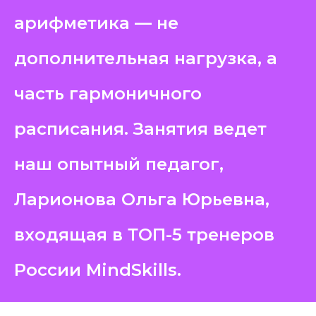
арифметика — не
дополнительная нагрузка, а
ВЫ УЖЕ
часть гармоничного
ЗАПИСАЛИСЬ НА
ПРОБНЫЙ УРОК?
Пожалуйста, заполните форму
расписания. Занятия ведет
обратной связи
наш опытный педагог,
Ларионова Ольга Юрьевна,
входящая в ТОП-5 тренеров
+7
России MindSkills.
ОСТАВИТЬ ЗАЯВКУ
Нажимая кнопку, Вы соглашаетесь с