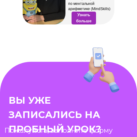
по ментальной
арифметике (MindSkills)
ООО «Менар Мурино»
Узнать
Ленинградская область.
больше
Мурино, Всеволожский район
Екатерининская улица 7 к 1
+7 (995) 592-25-
13
Время работы с 09.00 до 20.00
Вс выходной.
О НАС
ЦЕНЫ